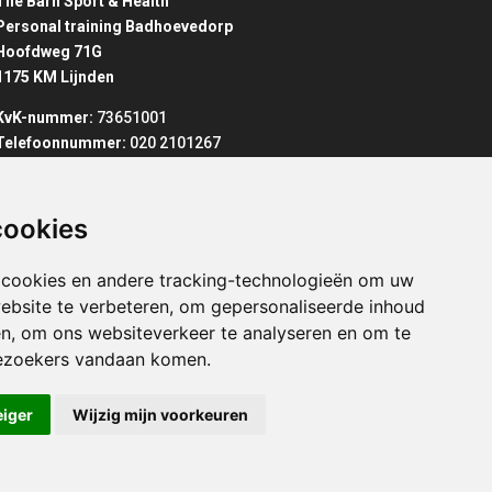
The Barn Sport & Health
Personal training Badhoevedorp
Hoofdweg 71G
1175 KM Lijnden
KvK-nummer:
73651001
Telefoonnummer:
020 2101267
cookies
peningstijden
Op afspraak geopend.
 cookies en andere tracking-technologieën om uw
ebsite te verbeteren, om gepersonaliseerde inhoud
en, om ons websiteverkeer te analyseren en om te
Instagram
Facebook
LinkedIn
ezoekers vandaan komen.
eiger
Wijzig mijn voorkeuren