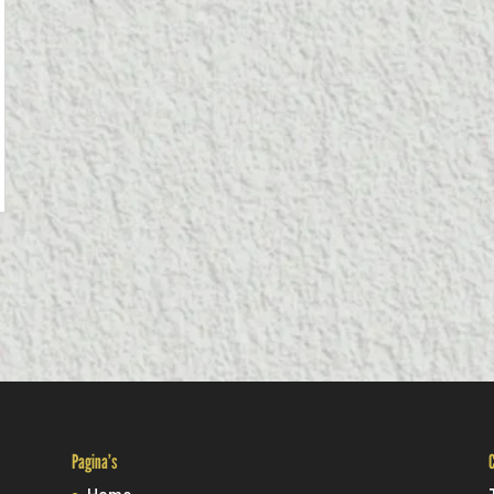
Pagina’s
C