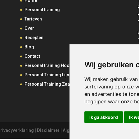
Home
Personal training
Tarieven
Over
Recepten
Blog
Contact
Wij gebruiken 
O
Personal training Hoofddorp
Personal Training Lijnden
Wij maken gebruik van
Personal Training Zaandam
surfervaring op onze w
en advertenties te ton
begrijpen waar onze b
Ik ga akkoord
Ik w
rivacyverklaring
|
Disclaimer
|
Algemene voorwaarden